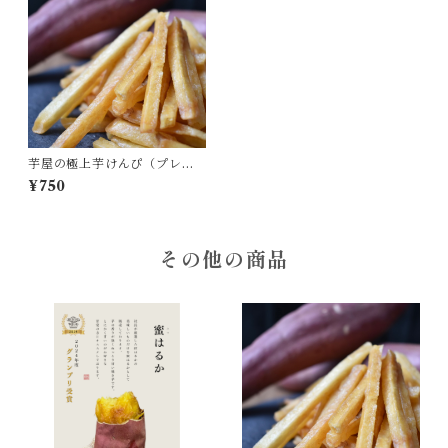
芋屋の極上芋けんぴ（プレー
ン）
¥750
その他の商品