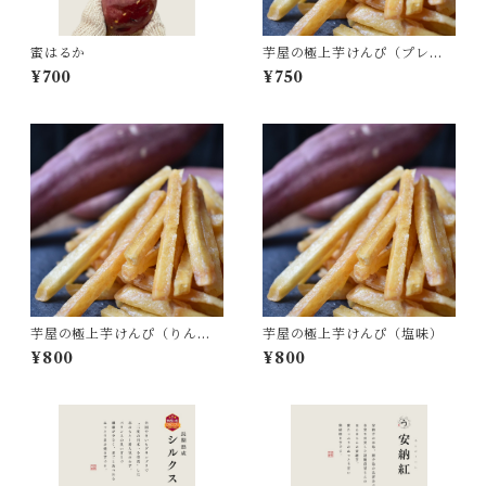
蜜はるか
芋屋の極上芋けんぴ（プレー
ン）
¥700
¥750
芋屋の極上芋けんぴ（りんご
芋屋の極上芋けんぴ（塩味）
味）
¥800
¥800