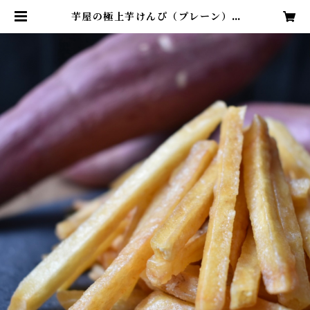
芋屋の極上芋けんぴ（プレーン） |
神戸芋屋 志のもと 本店